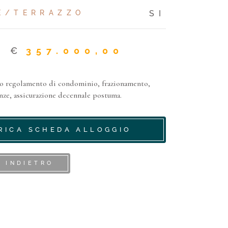
E/TERRAZZO
SI
€
357.000,00
to regolamento di condominio, frazionamento,
nze, assicurazione decennale postuma.
RICA SCHEDA ALLOGGIO
A INDIETRO