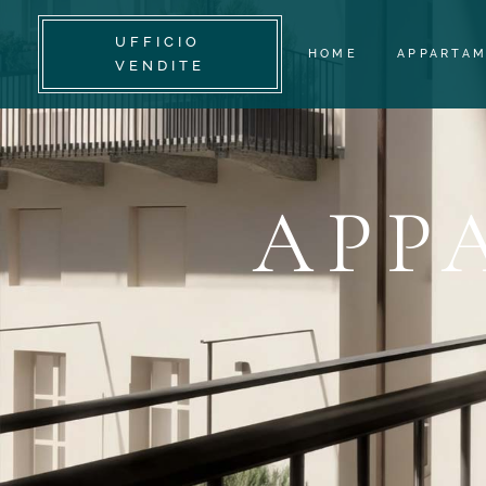
UFFICIO
HOME
APPARTAM
VENDITE
MONOLOC
BILOCALI
APP
TRILOCAL
PLURILOC