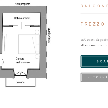
BALCON
PREZZO
+2% costi deposi
allacciamento ute
SCA
< TORN